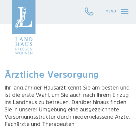
Topbar
Telefonn
Gute Pflege braucht
schließen
gute
MENU
Men
öffn
Arbeitsbedingungen
und Vertrauen.
Bewirb dich als Fachkraft im
To
Landhaus Pflege & Wohnen.
Jetzt per
sc
Mail bewerben
Ärztliche Versorgung
Ihr langjähriger Hausarzt kennt Sie am besten und
ist die erste Wahl, um Sie auch nach Ihrem Einzug
ins Landhaus zu betreuen. Darüber hinaus finden
Sie in unserer Umgebung eine ausgezeichnete
Versorgungsstruktur durch niedergelassene Ärzte,
Fachärzte und Therapeuten.