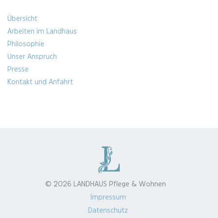
Anfrage
Übersicht
elektronisch
Arbeiten im Landhaus
erhoben
Philosophie
und
Unser Anspruch
gespeichert
Presse
werden.
*
Kontakt und Anfahrt
© 2026 LANDHAUS Pflege & Wohnen
Impressum
Datenschutz