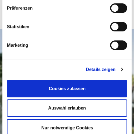
rufen Sie uns an. Wir beraten
Präferenzen
Sie gern!
Statistiken
Marketing
Details zeigen
LANDHAUS Pflege & Wohnen
Podbielskistraße 374
Cookies zulassen
30659 Hannover
Auswahl erlauben
TELEFON
0511 64 64 36 0
Nur notwendige Cookies