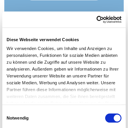
Weitere Informationen zum
Diese Webseite verwendet Cookies
Wir verwenden Cookies, um Inhalte und Anzeigen zu
Landhaus
personalisieren, Funktionen für soziale Medien anbieten
zu können und die Zugriffe auf unsere Website zu
analysieren. Außerdem geben wir Informationen zu Ihrer
Verwendung unserer Website an unsere Partner für
soziale Medien, Werbung und Analysen weiter. Unsere
Partner führen diese Informationen möglicherweise mit
weiteren Daten zusammen, die Sie ihnen bereitgestellt
Sie haben Fragen zur
haben oder die sie im Rahmen Ihrer Nutzung der Dienste
medizinischen Versorgung vor
gesammelt haben.
Einwilligungsauswahl
Ort und unserem Angebot? Bitte
Notwendig