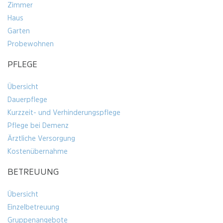
Zimmer
Ihre
Haus
Nachricht
Garten
Probewohnen
PFLEGE
Übersicht
Dauerpflege
Kurzzeit- und Verhinderungspflege
Pflege bei Demenz
Bitte
Bitte um Rückruf
Ärztliche Versorgung
um
Kostenübernahme
Rückruf
Bitte
Bitte um Zusendung von Infomaterial per Post
um
BETREUUNG
Zusendung
Bitte
Bitte um Zusendung von Infomaterial (Flyer,
von
um
Preise) per E-Mail
Übersicht
Infomaterial
Zusendung
Einzelbetreuung
per
von
Gruppenangebote
Ich
Ich habe die
Datenschutzerklärung
zur