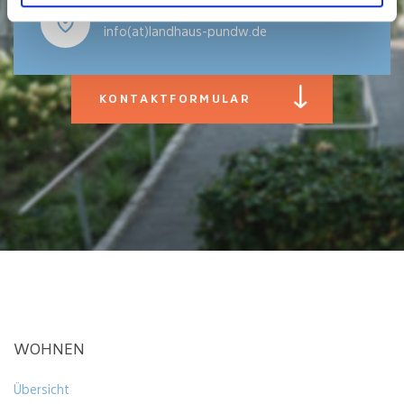
E-MAIL
info(at)landhaus-pundw.de
KONTAKTFORMULAR
KONTAKTFORMULAR
Kon
sch
Name
*
Kontaktanfrage
/
E-
Infomaterial
Mail*
*
anfordern
Telefonnummer
*
WOHNEN
Betreff
*
Übersicht